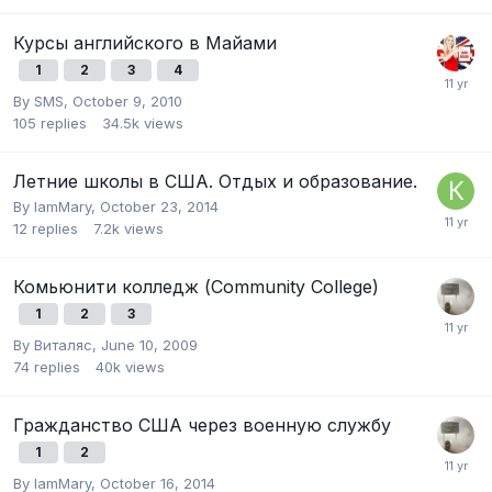
Курсы английского в Майами
1
2
3
4
By
SMS
,
October 9, 2010
105
replies
34.5k
views
Летние школы в США. Отдых и образование.
By
IamMary
,
October 23, 2014
12
replies
7.2k
views
Комьюнити колледж (Community College)
1
2
3
By
Виталяс
,
June 10, 2009
74
replies
40k
views
Гражданство США через военную службу
1
2
By
IamMary
,
October 16, 2014