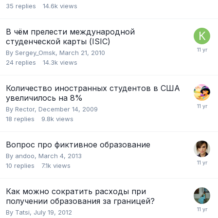
35
replies
14.6k
views
В чём прелести международной
студенческой карты (ISIC)
By
Sergey_Omsk
,
March 21, 2010
24
replies
14.3k
views
Количество иностранных студентов в США
увеличилось на 8%
By
Rector
,
December 14, 2009
18
replies
9.8k
views
Вопрос про фиктивное образование
By
andoo
,
March 4, 2013
10
replies
7.1k
views
Как можно сократить расходы при
получении образования за границей?
By
Tatsi
,
July 19, 2012