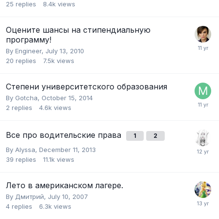
25
replies
8.4k
views
Оцените шансы на стипендиальную
программу!
By
Engineer
,
July 13, 2010
20
replies
7.5k
views
Степени университетского образования
By
Gotcha
,
October 15, 2014
2
replies
4.6k
views
Все про водительские права
1
2
By
Alyssa
,
December 11, 2013
39
replies
11.1k
views
Лето в американском лагере.
By
Дмитрий
,
July 10, 2007
4
replies
6.3k
views