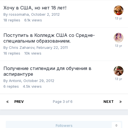
Хочу в США, но нет 18 лет!
By
rossomaha
,
October 2, 2012
18
replies
6.1k
views
Поступить в Колледж США со Средне-
специальным образованием.
By
Chris Zaharov
,
February 22, 2011
16
replies
10k
views
Получение стипендии для обучения в
аспирантуре
By
Antonii
,
October 29, 2012
6
replies
4.5k
views
PREV
Page 3 of 6
NEXT
Followers
0