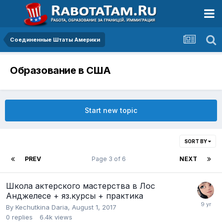
Соединенные Штаты Америки
Образование в США
Start new topic
SORT BY
PREV
Page 3 of 6
NEXT
Школа актерского мастерства в Лос
Анджелесе + яз.курсы + практика
By
Kechutkina Daria
,
August 1, 2017
0
replies
6.4k
views