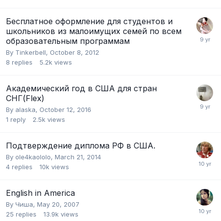
Бесплатное оформление для студентов и
школьников из малоимущих семей по всем
образовательным программам
By
Tinkerbell
,
October 8, 2012
8
replies
5.2k
views
Академический год в США для стран
СНГ(Flex)
By
alaska
,
October 12, 2016
1
reply
2.5k
views
Подтверждение диплома РФ в США.
By
ole4kaololo
,
March 21, 2014
4
replies
10k
views
English in America
By
Чиша
,
May 20, 2007
25
replies
13.9k
views