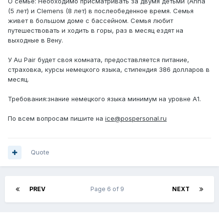
О семье: Необходимо присматривать за двумя детьми (Anna
(5 лет) и Clemens (8 лет) в послеобеденное время. Семья
живет в большом доме с бассейном. Семья любит
путешествовать и ходить в горы, раз в месяц ездят на
выходные в Вену.
У Au Pair будет своя комната, предоставляется питание,
страховка, курсы немецкого языка, стипендия 386 долларов в
месяц.
Требования:знание немецкого языка минимум на уровне A1.
По всем вопросам пишите на
ice@pospersonal.ru
Quote
PREV
Page 6 of 9
NEXT