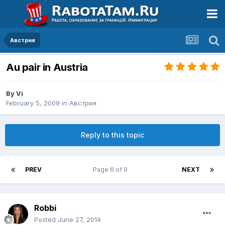
Австрия
Au pair in Austria
By
Vi
February 5, 2009
in
Австрия
Reply to this topic
PREV
Page 6 of 9
NEXT
Robbi
Posted
June 27, 2014