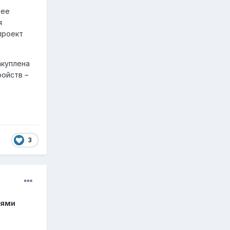
нее
я
проект
акуплена
ройств –
3
иями