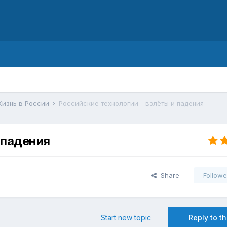
d
изнь в России
Российские технологии - взлёты и падения
 падения
Share
Followe
Start new topic
Reply to th