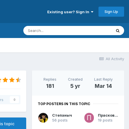
Sign Up
Existing user? Sign In
All Activity
Replies
Created
Last Reply
181
5 yr
Mar 14
rs
0
TOP POSTERS IN THIS TOPIC
Степаныч
Прасковья
56 posts
19 posts
is topic