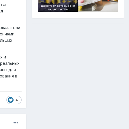
ета
од
оказатели
ениями.
ольших
х и
 реальных
езны для
ования в
4