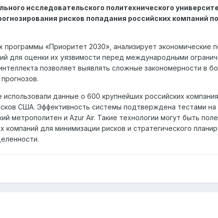
льного исследовательского политехнического университ
рогнозирования рисков попадания российских компаний п
ах программы «Приоритет 2030», анализирует экономические п
ий для оценки их уязвимости перед международными огранич
интеллекта позволяет выявлять сложные закономерности в б
 прогнозов.
 использовали данные о 600 крупнейших российских компания
исков США. Эффективность системы подтверждена тестами на
ий метрополитен и Azur Air. Такие технологии могут быть пол
х компаний для минимизации рисков и стратегического планир
деленности.