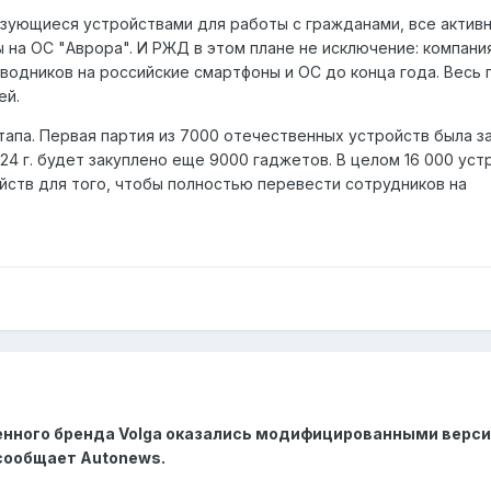
льзующиеся устройствами для работы с гражданами, все актив
 на ОС "Аврора". И РЖД в этом плане не исключение: компани
водников на российские смартфоны и ОС до конца года. Весь 
ей.
тапа. Первая партия из 7000 отечественных устройств была з
024 г. будет закуплено еще 9000 гаджетов. В целом 16 000 уст
ств для того, чтобы полностью перевести сотрудников на
енного бренда Volga оказались модифицированными верс
сообщает Autonews.