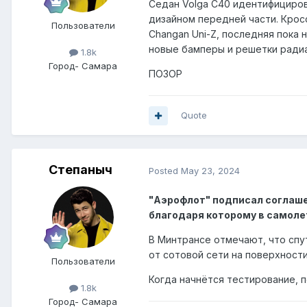
Седан Volga C40 идентифицирова
дизайном передней части. Кросс
Пользователи
Changan Uni-Z, последняя пока 
новые бамперы и решетки радиа
1.8k
Город
- Самара
ПОЗОР
Quote
Степаныч
Posted
May 23, 2024
"Аэрофлот" подписал соглаше
благодаря которому в самоле
В Минтрансе отмечают, что спу
от сотовой сети на поверхности
Пользователи
Когда начнётся тестирование, п
1.8k
Город
- Самара