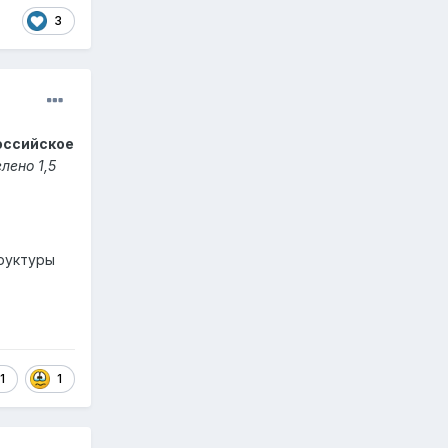
3
оссийское
лено 1,5
руктуры
1
1