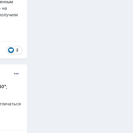
ненным
– на
получили
2
0",
тличаться