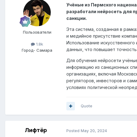
Учёные из Пермского национа
разработали нейросеть для п
санкции.
Эта система, созданная в рамк
Пользователи
и медийное присутствие компан
Использование искусственного 
1.8k
данных, что повышает точность
Город
- Самара
Для обучения нейросети учёные
информацию из санкционных сп
организациях, включая Московск
регуляторов, инвесторов и сами
условиях политической неопре
Quote
Лифтёр
Posted
May 20, 2024