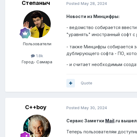
Степаныч
Posted
May 28, 2024
Новости из Минцифры:
- ведомство собирается ввести
"уравнять" иностранный софт с 
Пользователи
- также Минцифры собирается з
дублирующего софта - ПО, кото
1.8k
Город
- Самара
- и считает необходимым созда
Quote
C++boy
Posted
May 30, 2024
Сервис Заметки
Mail
.ru вышел
Теперь пользователям доступны