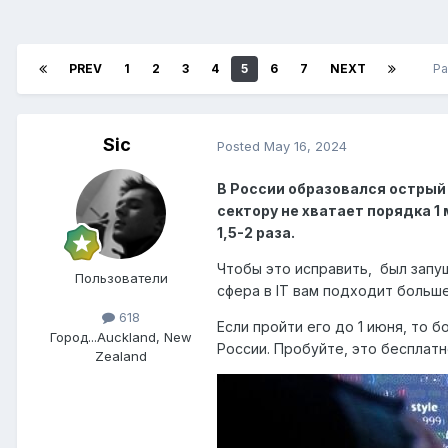
PREV
1
2
3
4
5
6
7
NEXT
Pa
Sic
Posted
May 16, 2024
В России образовался острый 
сектору не хватает порядка 1
1,5-2 раза.
Чтобы это исправить, был запу
Пользователи
сфера в IT вам подходит больше
618
Если пройти его до 1 июня, то
Город
...Auckland, New
России. Пробуйте, это бесплатн
Zealand