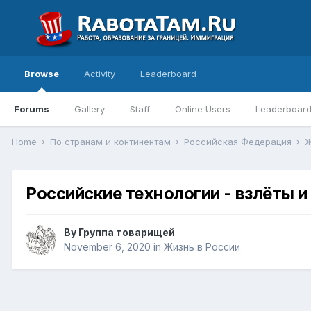
Browse
Activity
Leaderboard
Forums
Gallery
Staff
Online Users
Leaderboar
Home
По странам и континентам
Российская Федерация
Ж
Российские технологии - взлёты и
By
Группа товарищей
November 6, 2020
in
Жизнь в России