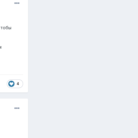
чтобы
м
4