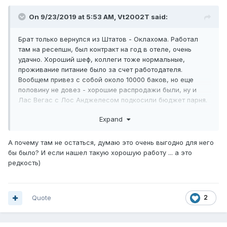
On 9/23/2019 at 5:53 AM,
Vt2002T
said:
Брат только вернулся из Штатов - Оклахома. Работал
там на ресепшн, был контракт на год в отеле, очень
удачно. Хороший шеф, коллеги тоже нормальные,
проживание питание было за счет работодателя.
Вообщем привез с собой около 10000 баков, но еще
половину не довез - хорошие распродажи были, ну и
Лас Вегас с Лос Анджелесом подкосили бюджет парня.
Итог - работать можно, контракты заключают, если
Expand
копить, то можно привезти достаточно неплохую сумму
А почему там не остаться, думаю это очень выгодно для него
бы было? И если нашел такую хорошую работу ... а это
редкость)
Quote
2