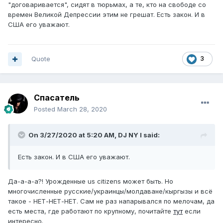
"договаривается", сидят в тюрьмах, а те, кто на свободе со
времен Великой Депрессии этим не грешат. Есть закон. И в
США его уважают.
Quote
3
Спасатель
Posted
March 28, 2020
On 3/27/2020 at 5:20 AM,
DJ NY I
said:
Есть закон. И в США его уважают.
Да-а-а-а?! Урожденные us citizens может быть. Но
многочисленные русские/украинцы/молдаване/кыргызы и всё
такое - НЕТ-НЕТ-НЕТ. Сам не раз напарывался по мелочам, да
есть места, где работают по крупному, почитайте
тут
если
интересно.