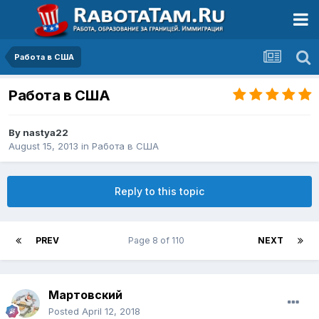
Работа в США
Работа в США
By
nastya22
August 15, 2013
in
Работа в США
Reply to this topic
PREV
Page 8 of 110
NEXT
Мартовский
Posted
April 12, 2018