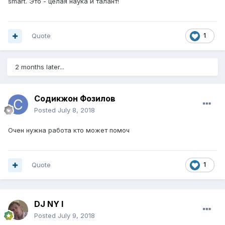
smart. Это - целая наука и талант!
Quote
1
2 months later...
Содикжон Фозилов
Posted
July 8, 2018
Очен нужна работа кто может помоч
Quote
1
DJ NY I
Posted
July 9, 2018