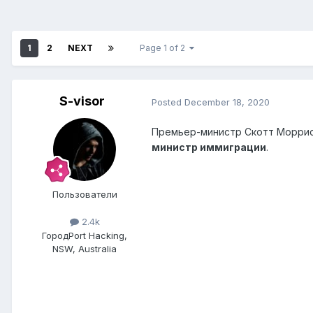
1
2
NEXT
Page 1 of 2
S-visor
Posted
December 18, 2020
Премьер-министр Скотт Моррисо
министр иммиграции
.
Пользователи
2.4k
Город
Port Hacking,
NSW, Australia