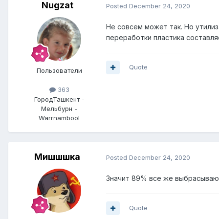
Nugzat
Posted
December 24, 2020
Не совсем может так. Но утилиз
переработки пластика составляет
Quote
Пользователи
363
Город
Ташкент -
Мельбурн -
Warrnambool
Мишшшка
Posted
December 24, 2020
Значит 89% все же выбрасывают 
Quote