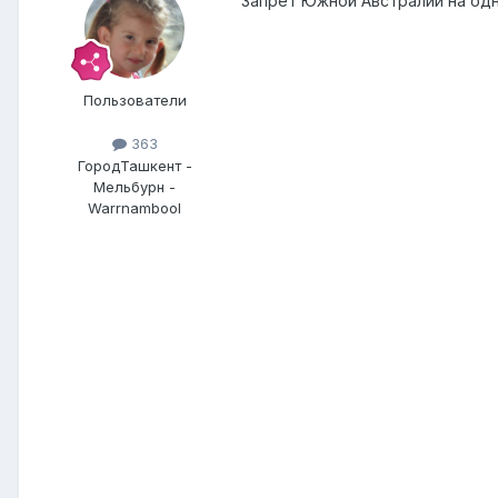
Запрет Южной Австралии на одн
Пользователи
363
Город
Ташкент -
Мельбурн -
Warrnambool