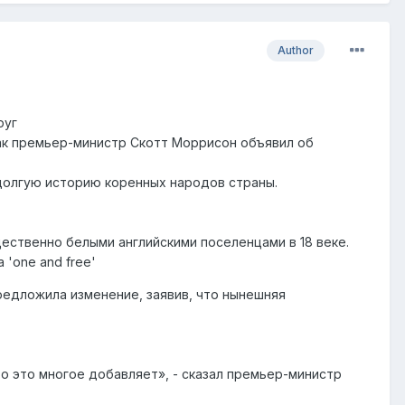
Author
руг
как премьер-министр Скотт Моррисон объявил об
долгую историю коренных народов страны.
ственно белыми английскими поселенцами в 18 веке.
а 'one and free'
редложила изменение, заявив, что нынешняя
то это многое добавляет», - сказал премьер-министр