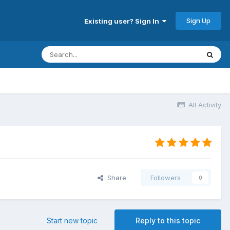
Sign Up
Existing user? Sign In
All Activity
Share
Followers
0
Start new topic
Reply to this topic