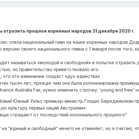
 отразить прошлое коренных народов 31 декабря 2020 г.
кс спела национальный гимн на языке коренных народов Дха
 версию своего национального гимна с 1 января после того, 
удет называться «молодой и свободной» в попытке отразить 
тью, но правительство приветствовало его.
 что это изменение создаст «дух единства».
ки тысяч лет, прежде чем она была колонизирована преимуще
nce Australia Fair, нужно изменить строчку: 'young and free' н
 Новый Южный Уэльс премьер-министр Глэдис Береджиклиан п
ую культуру первых наций Австралии».
 еще страдают от последствий колониального прошлого"
на “единый и свободный” ничего не отменяет, но я считаю, ч