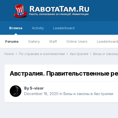
Browse
Activity
Leaderboard
Forums
Gallery
Staff
Online Users
Leaderboar
Home
По странам и континентам
Австралия
Визы и закон
Австралия. Правительственные р
By
S-visor
December 18, 2020
in
Визы и законы в Австралии