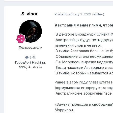
S-visor
Posted
January 1, 2021
(edited)
Австралия меняет гимн, чтобы
В декабре Вираджури Оливия Фо
Австралийцы будут петь другую
изменении слов в четверг.
Пользователи
В гимне Австралия больше не б
Объявление стало неожиданнос
2.4k
Г-н Моррисон выразил надежду,
Город
Port Hacking,
NSW, Australia
Люди населяли Австралию десят
В гимне, который называется Adva
Ранее в этом году глава штата
формулировка игнорирует «горд
Австралийские аборигены "все
«Замена “молодой и свободный” 
Моррисон.