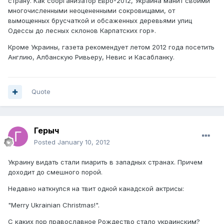
страну. Как соорганизатор Евро-2012, Украина манит своими
многочисленными неоцененными сокровищами, от
вымощенных брусчаткой и обсаженных деревьями улиц
Одессы до лесных склонов Карпатских гор».
Кроме Украины, газета рекомендует летом 2012 года посетить
Англию, Албанскую Ривьеру, Невис и Касабланку.
Quote
Герыч
Posted
January 10, 2012
Украину видать стали пиарить в западных странах. Причем
доходит до смешного порой.
Недавно наткнулся на твит одной канадской актрисы:
"Merry Ukrainian Christmas!".
С каких пор православное Рождество стало украинским?