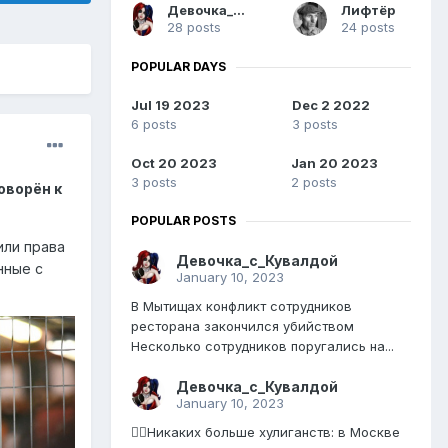
Девочка_с_Кувалдой
Лифтёр
28 posts
24 posts
POPULAR DAYS
Jul 19 2023
Dec 2 2022
6 posts
3 posts
Oct 20 2023
Jan 20 2023
3 posts
2 posts
оворён к
POPULAR POSTS
или права
Девочка_с_Кувалдой
нные с
January 10, 2023
В Мытищах конфликт сотрудников
ресторана закончился убийством
Несколько сотрудников поругались на...
Девочка_с_Кувалдой
January 10, 2023
👮‍♂️Никаких больше хулиганств: в Москве