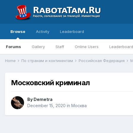
Browse
Activity
Leaderboard
Forums
Gallery
Staff
Online Users
Leaderboar
Home
По странам и континентам
Российская Федерация
М
Московский криминал
By
Demetra
December 15, 2020
in
Москва