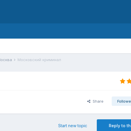
d
осква
Московский криминал
Share
Followe
Start new topic
Reply to th