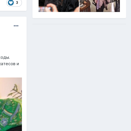
3
ходы.
катесов и