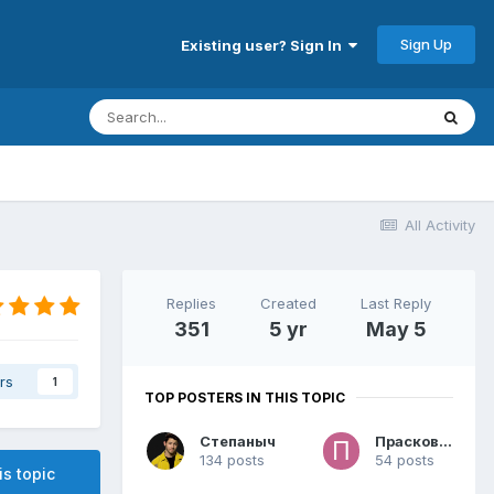
Sign Up
Existing user? Sign In
All Activity
Replies
Created
Last Reply
351
5 yr
May 5
rs
1
TOP POSTERS IN THIS TOPIC
Степаныч
Прасковья
134 posts
54 posts
is topic