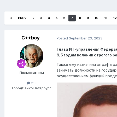
PREV
2
3
4
5
6
7
8
9
10
11
12
C++boy
Posted
September 23, 2023
Глава ИТ-управления Федера
9,5 годам колонии строгого р
Также ему назначили штраф в ра
занимать должности на государ
Пользователи
осуществлением функций предст
213
Город
Санкт-Петербург