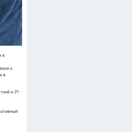
и в
вали к
и в
ний и 21-
ративный