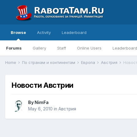
Browse
Activity
Leaderboard
Forums
Gallery
Staff
Online Users
Leaderboar
Home
По странам и континентам
Европа
Австрия
Новос
Новости Австрии
By
NimFa
May 6, 2010
in
Австрия