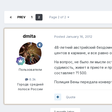
PREV
1
2
Page 2 of 2
dmita
Posted
January 16, 2012
48-летний австрийский бездомн
центов в кармане, и все равно 
На вопрос, не было ли мысли о
судимость, живет в приюте и пр
Пользователи
составляет ?1 500.
6.3k
Полиция Вены передала конверт
Город
в средней
полосе России
Quote
1 month later...