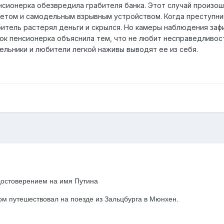
нсионерка обезвредила грабителя банка. Этот случай произош
етом и самодельным взрывным устройством. Когда преступник 
итель растерял деньги и скрылся. Но камеры наблюдения зафи
ок пенсионерка объяснила тем, что не любит несправедливост
льники и любители легкой наживы выводят ее из себя.
ль с удостоверением на имя Путина
ом путешествовал на поезде из Зальцбурга в Мюнхен.