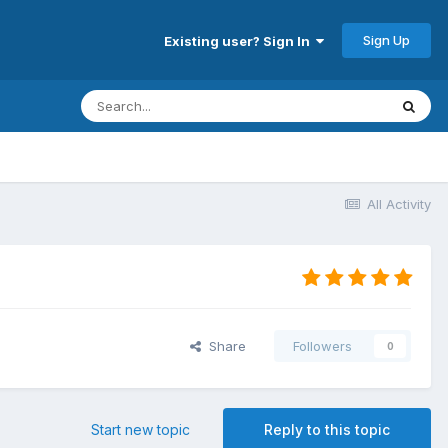
Sign Up
Existing user? Sign In
All Activity
Share
Followers
0
Start new topic
Reply to this topic