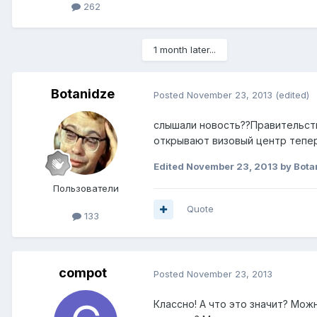
262
1 month later...
Botanidze
Posted
November 23, 2013
(edited)
слышали новость??Правительств
открывают визовый центр теперь
Edited
November 23, 2013
by Bota
Пользователи
Quote
133
compot
Posted
November 23, 2013
Классно! А что это значит? Мож