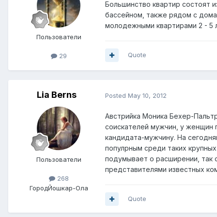
Большинство квартир состоят из
бассейном, также рядом с дома
молодежными квартирами 2 - 5 
Пользователи
Quote
29
Lia Berns
Posted
May 10, 2012
Австрийка Моника Бехер-Пальтр
соискателей мужчин, у женщин п
кандидата-мужчину. На сегодня
популрным среди таких крупных 
подумывает о расширении, так 
Пользователи
представителями известных ком
268
Город
Йошкар-Ола
Quote