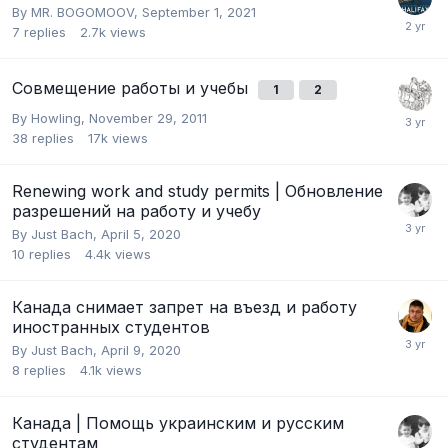
By
MR. BOGOMOOV
,
September 1, 2021
7
replies
2.7k
views
Совмещение работы и учебы
1
2
By
Howling
,
November 29, 2011
38
replies
17k
views
Renewing work and study permits | Обновление
разрешений на работу и учебу
By
Just Bach
,
April 5, 2020
10
replies
4.4k
views
Канада снимает запрет на въезд и работу
иностранных студентов
By
Just Bach
,
April 9, 2020
8
replies
4.1k
views
Канада | Помощь украинским и русским
студентам