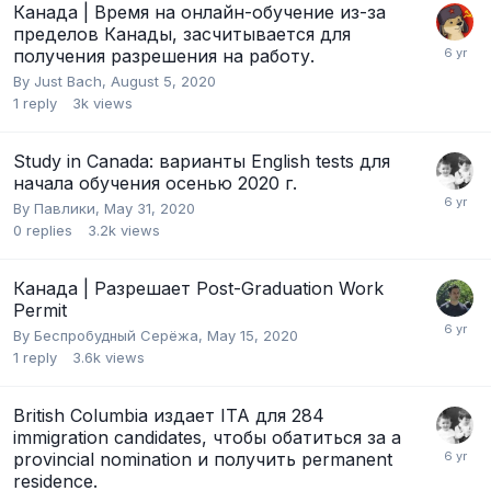
Канада | Время на онлайн-обучение из-за
пределов Канады, засчитывается для
получения разрешения на работу.
By
Just Bach
,
August 5, 2020
1
reply
3k
views
Study in Canada: варианты English tests для
начала обучения осенью 2020 г.
By
Павлики
,
May 31, 2020
0
replies
3.2k
views
Канада | Разрешает Post-Graduation Work
Permit
By
Беcпробудный Серёжа
,
May 15, 2020
1
reply
3.6k
views
British Columbia издает ITA для 284
immigration candidates, чтобы обатиться за a
provincial nomination и получить permanent
residence.