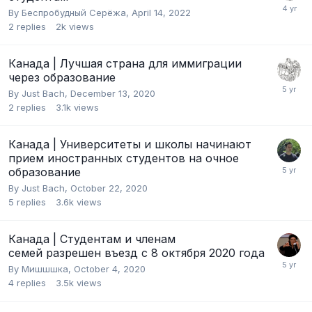
By
Беcпробудный Серёжа
,
April 14, 2022
2
replies
2k
views
Канада | Лучшая страна для иммиграции
через образование
By
Just Bach
,
December 13, 2020
2
replies
3.1k
views
Канада | Университеты и школы начинают
прием иностранных студентов на очное
образование
By
Just Bach
,
October 22, 2020
5
replies
3.6k
views
Канада | Студентам и членам
семей разрешен въезд c 8 октября 2020 года
By
Мишшшка
,
October 4, 2020
4
replies
3.5k
views