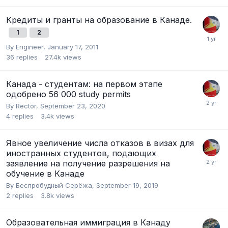
Кредиты и гранты на образование в Канаде.
1
2
By
Engineer
,
January 17, 2011
36
replies
27.4k
views
Канада - студентам: на первом этапе
одобрено 56 000 study permits
By
Rector
,
September 23, 2020
4
replies
3.4k
views
Явное увеличение числа отказов в визах для
иностранных студентов, подающих
заявление на получение разрешения на
обучение в Канаде
By
Беcпробудный Серёжа
,
September 19, 2019
2
replies
3.8k
views
Образовательная иммиграция в Канаду