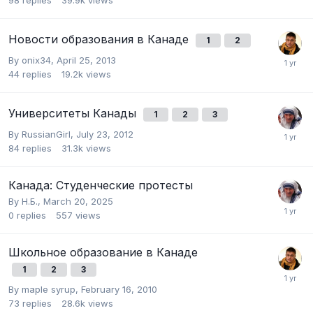
Новости образования в Канаде
1
2
By
onix34
,
April 25, 2013
44
replies
19.2k
views
Университеты Канады
1
2
3
By
RussianGirl
,
July 23, 2012
84
replies
31.3k
views
Канада: Студенческие протесты
By
Н.Б.
,
March 20, 2025
0
replies
557
views
Школьное образование в Канаде
1
2
3
By
maple syrup
,
February 16, 2010
73
replies
28.6k
views