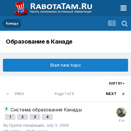
Канада
Образование в Канаде
Start new topic
SORT BY
PREV
Page 1 of 6
NEXT
Система образования Канады
1
2
3
4
By
Группа товарищей
,
July 3, 2009
98
replies
39.9k
views