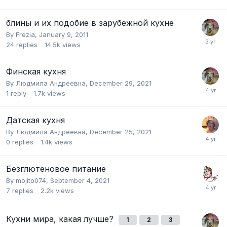
блины и их подобие в зарубежной кухне
By
Frezia
,
January 9, 2011
24
replies
14.5k
views
Финская кухня
By
Людмила Андреевна
,
December 29, 2021
1
reply
1.7k
views
Датская кухня
By
Людмила Андреевна
,
December 25, 2021
0
replies
1.4k
views
Безглютеновое питание
By
mojito074
,
September 4, 2021
7
replies
2.2k
views
Кухни мира, какая лучше?
1
2
3