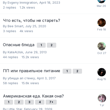
By
Evgeny Immigration
,
April 18, 2023
2
replies
1.2k
views
Что есть, чтобы не стареть?
By
Bee Smart
,
July 25, 2020
3
replies
4k
views
Опасные блюда
1
2
By
KateAUlsk
,
June 29, 2013
44
replies
15.2k
views
ПП или правильное питание
1
2
By
убицца ап стенку
,
April 3, 2017
58
replies
15.6k
views
Американская еда. Какая она?
1
2
3
4
7
By
Little_Star
,
February 28, 2009