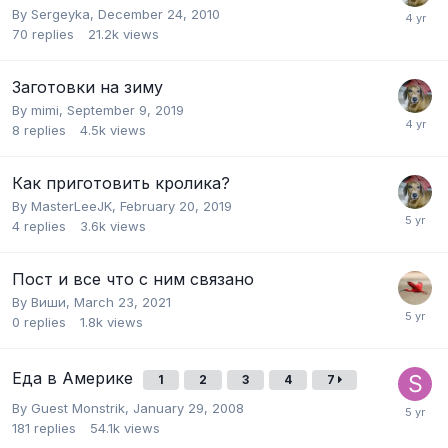
By
Sergeyka
,
December 24, 2010
70
replies
21.2k
views
Заготовки на зиму
By
mimi
,
September 9, 2019
8
replies
4.5k
views
Как приготовить кролика?
By
MasterLeeJK
,
February 20, 2019
4
replies
3.6k
views
Пост и все что с ним связано
By
Виши
,
March 23, 2021
0
replies
1.8k
views
Еда в Америке
1
2
3
4
7
By Guest Monstrik,
January 29, 2008
181
replies
54.1k
views