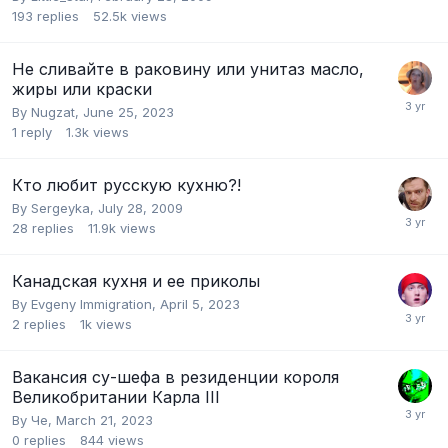
193
replies
52.5k
views
Не сливайте в раковину или унитаз масло,
жиры или краски
By
Nugzat
,
June 25, 2023
1
reply
1.3k
views
Кто любит русскую кухню?!
By
Sergeyka
,
July 28, 2009
28
replies
11.9k
views
Канадская кухня и ее приколы
By
Evgeny Immigration
,
April 5, 2023
2
replies
1k
views
Вакансия су-шефа в резиденции короля
Великобритании Карла III
By
Че
,
March 21, 2023
0
replies
844
views