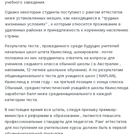
учебного заведения.
Однако некоторые студенты поступают с рангом аттестатов
ниже установленных низших, как находящиеся в "трудных
жизненных условиях" , к которым относится проживание в
удаленных районах и принадлежность к коренному населению
страны.
Результаты теста , проведенного среди будущих учителей
начальных школ штата Квинсленд, шокировали : почти
половина из них затруднилась ответить на вопросы для
учеников седьмого класса обычной школы ( в Австралии ,
напомним, 12-летнее школьное обучение). А по результатам
общенационального теста для учащихся школ ( NAPLAN),
Квинсленд в этом году - на третьей позиции с конца списка.
Обычный, среднестатистический учащийся школы Квинсленда
заработал балл ниже средненационального в каждой
категории теста.
В настоящее время все штаты, следуя призыву премьер-
министра к реформам в образовании , пытаются повысить
профессиональные стандарты для педагогов. Ранг аттестатов
для поступления на учительские курсы должен быть в первой
общенациональной тридцатке.