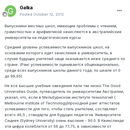
Galka
Posted
October 12, 2012
Выпускники местных школ, имеющие проблемы с чтением,
грамотностью и арифметикой зачисляются в австралийские
университеты на педагогические курсы.
Средний уровень успеваемости выпускников школ, на
основании которого идет зачисление в университеты, в
случае будущих учителей чаще оказывается ниже среднего по
стране. (Ранг успеваемости оценивается общенационально,
среди всех выпускников школы данного года, по шкале от 0
до 99,95).
Не все высшие учебные заведения пали так низко.The Good
Universities Guide, путеводитель по университетам Австралии,
указал, что, если в Мельбурнском институте технологий (
Melbourne institute of Technology)проходной ранг аттестатов
успеваемости для того, чтобы стать учителем, составляет
всего 46,5 , стандарты для будущих педагогов Университета
Сиднея (Sydney University) очень высокие - 90.0. В Квинсленде
эта цифра колеблется от 56 до 77,75, в зависимости от