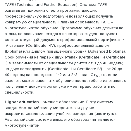
TAFE (Technical and Further Education). Система TAFE
охватывает широкий спектр программ, дающих
профессиональную подготовку и позволяющих получить
конкретную специальность. Главная особенность TAFE –
многоступенчатое обучение. Программа обучения делится на
этапы, по окончании каждого из которых студент получает
соответствующий документ: профессиональный сертификат I-
IV степени (Certificate I-IV), профессиональный диплом
(Diploma) или диплом повышенного уровня (Advanced Diploma).
Срок обучения на первых двух этапах (Certificate I и Certificate
II) в зависимости от специальности длится от 3 до 40 недель;
на двух последующих (Certificate III и Certificate IV) – от 20 до
40 недель; на последних – 1-2 или 2-3 года. Студент, если
захочет, может закончить обучение после любого из этапов, с
полученным документом он уже имеет право работать по
специальности.
Higher education
- высшее образование. В эту систему
входят Австралийские университеты и другие
аккредитованные высшие учебные заведения (институты).
Австралийская система высшего образования является
многоступенчатой.