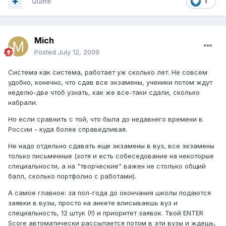
Quote
1
Mich
Posted
July 12, 2009
Система как система, работает уж сколько лет. Не совсем
удобно, конечно, что сдав все экзамены, ученики потом ждут
неделю-две чтоб узнать, как же все-таки сдали, сколько
набрали.
Но если сравнить с той, что была до недавнего времени в
России - куда более справедливая.
Не надо отдельно сдавать еще экзамены в вуз, все экзамены
только письменные (хотя и есть собеседование на некоторые
специальности, а на "творческие" важен не столько общий
балл, сколько портфолио с работами).
А самое главное: за пол-года до окончания школы подаются
заявки в вузы, просто на анкете вписываешь вуз и
специальность, 12 штук (!!) и приоритет заявок. Твой ENTER
Score автоматически рассылается потом в эти вузы и ждешь,