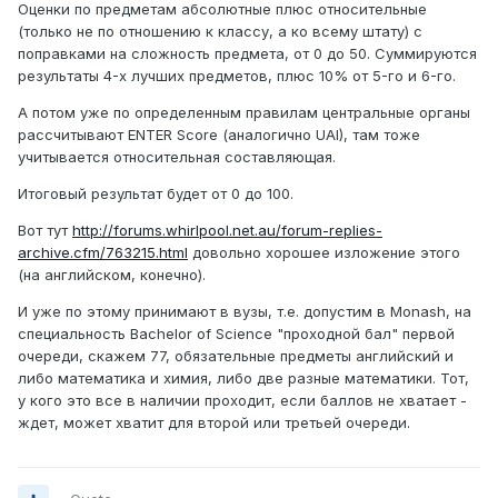
Оценки по предметам абсолютные плюс относительные
(только не по отношению к классу, а ко всему штату) с
поправками на сложность предмета, от 0 до 50. Суммируются
результаты 4-х лучших предметов, плюс 10% от 5-го и 6-го.
А потом уже по определенным правилам центральные органы
рассчитывают ENTER Score (аналогично UAI), там тоже
учитывается относительная составляющая.
Итоговый результат будет от 0 до 100.
Вот тут
http://forums.whirlpool.net.au/forum-replies-
archive.cfm/763215.html
довольно хорошее изложение этого
(на английском, конечно).
И уже по этому принимают в вузы, т.е. допустим в Monash, на
специальность Bachelor of Science "проходной бал" первой
очереди, скажем 77, обязательные предметы английский и
либо математика и химия, либо две разные математики. Тот,
у кого это все в наличии проходит, если баллов не хватает -
ждет, может хватит для второй или третьей очереди.